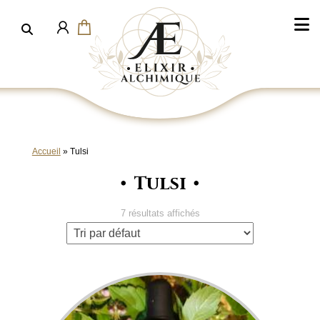
Aller
au
contenu
Accueil
»
Tulsi
Tulsi
7 résultats affichés