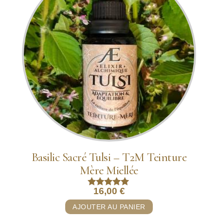
Basilic Sacré Tulsi – T2M Teinture
Mère Miellée
16,00
€
Note
5.00
AJOUTER AU PANIER
sur 5