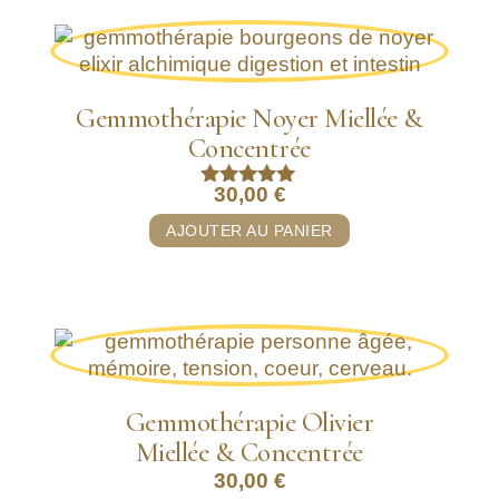
Gemmothérapie Noyer Miellée &
Concentrée
30,00
€
Note
5.00
AJOUTER AU PANIER
sur 5
Gemmothérapie Olivier
Miellée & Concentrée
30,00
€