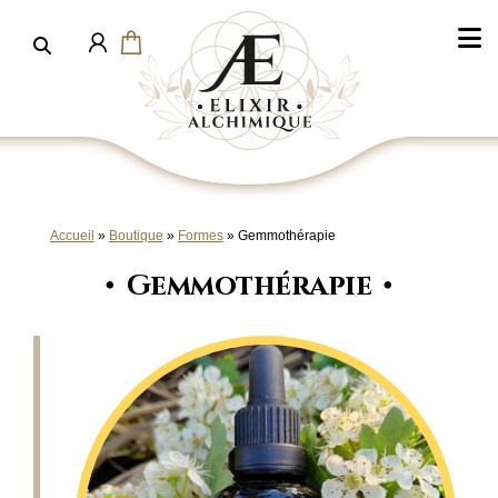
Aller
au
contenu
Accueil
»
Boutique
»
Formes
»
Gemmothérapie
Gemmothérapie