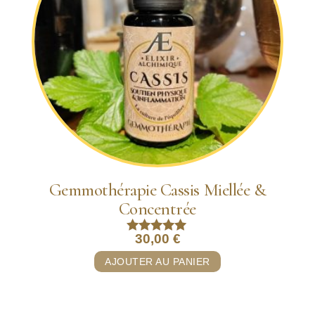
Gemmothérapie Cassis Miellée &
Concentrée
30,00
€
Note
5.00
AJOUTER AU PANIER
sur 5