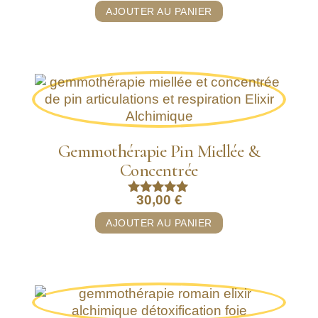
AJOUTER AU PANIER
Gemmothérapie Pin Miellée &
Concentrée
30,00
€
Note
5.00
AJOUTER AU PANIER
sur 5