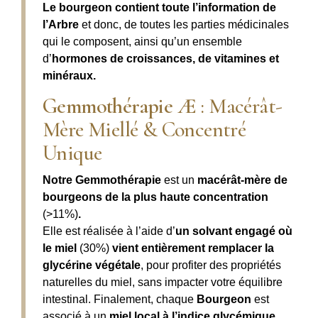
Le bourgeon contient toute l’information de
l’Arbre
et donc, de toutes les parties médicinales
qui le composent, ainsi qu’un ensemble
d’
hormones de croissances, de vitamines et
minéraux.
Gemmothérapie Æ
: Macérât-
Mère Miellé & Concentré
Unique
Notre Gemmothérapie
est un
macérât-mère de
bourgeons de la plus haute concentration
(>11%)
.
Elle est réalisée à l’aide d’
un solvant engagé où
le miel
(30%)
vient entièrement remplacer la
glycérine végétale
, pour profiter des propriétés
naturelles du miel, sans impacter votre équilibre
intestinal. Finalement, chaque
Bourgeon
est
associé à un
miel local à l’indice glycémique