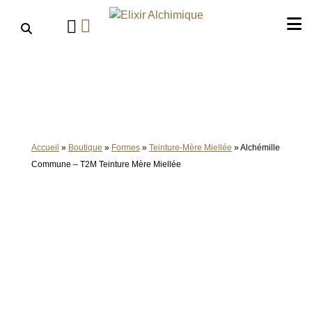
Aller
au
contenu
Accueil
»
Boutique
»
Formes
»
Teinture-Mère Miellée
»
Alchémille
Commune – T2M Teinture Mère Miellée