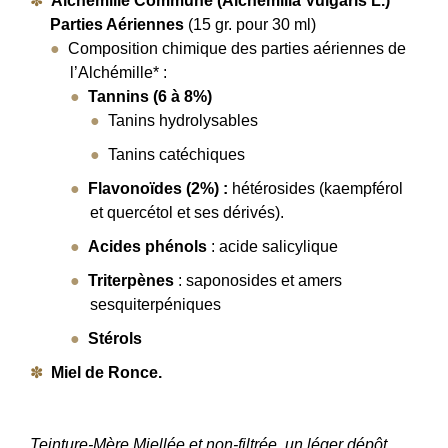
Alchémille Commune (Alchemilla Vulgaris L.)
Parties Aériennes
(15 gr. pour 30 ml)
Composition chimique des parties aériennes de
l’Alchémille* :
Tannins (6 à 8%)
Tanins hydrolysables
Tanins catéchiques
Flavonoïdes (2%) :
hétérosides (kaempférol
et quercétol et ses dérivés).
Acides phénols
: acide salicylique
Triterpènes
: saponosides et amers
sesquiterpéniques
Stérols
Miel de Ronce.
Teinture-Mère Miellée et non-filtrée, un léger dépôt