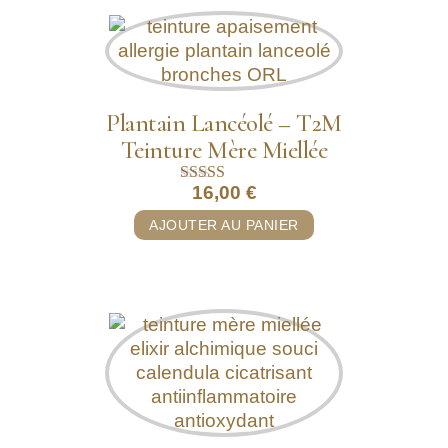
Plantain Lancéolé – T2M
Teinture Mère Miellée
16,00
€
Note
5.00
AJOUTER AU PANIER
sur 5