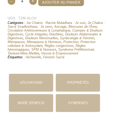
-
+
AJOUTER AU PANIER
de
Alchémille
UGS :
Commune
T2M-ALCH
Catégories :
1er Chakra : Racine Muladhara : Je suis
,
2e Chakra :
- T2M
Sacré Svadhisthana : Je sens
,
Ancrage
,
Blessures de l'Âme
,
Teinture
Circulation Artérioveineuse & Lymphatique
,
Crampes & Douleurs
Digestives
,
Cycle Irrégulier
,
Diarrhées
,
Douleurs Abdominales &
Mère
Digestives
,
Douleurs Menstruelles
,
Gynécologie & Féminin
,
Ménopause
,
Ménopause & Humeurs
,
Protection
,
Protection
Miellée
cellulaire & Antioxydant
,
Règles congestives
,
Règles
hémorragiques
,
SPM & Humeurs
,
Syndrome PréMenstruel
,
Teinture-Mère Miellée
,
Vessie & Empressement
Étiquettes :
Alchemille
,
Féminin Sacré
UTILISATIONS
PROPRIÉTÉS
MODE D'EMPLOI
SYNERGIES