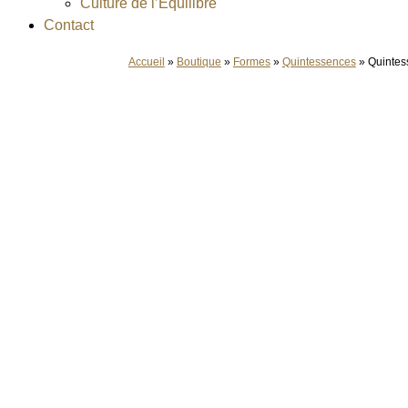
Culture de l’Équilibre
Contact
Accueil
»
Boutique
»
Formes
»
Quintessences
»
Quintes