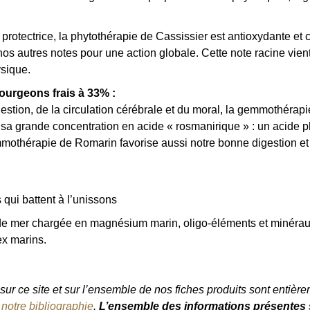
 protectrice, la phytothérapie de Cassissier est antioxydante et cy
 autres notes pour une action globale. Cette note racine vient a
ysique.
ourgeons frais à 33% :
stion, de la circulation cérébrale et du moral, la gemmothérapi
sa grande concentration en acide « rosmanirique » : un acide p
othérapie de Romarin favorise aussi notre bonne digestion et n
qui battent à l’unissons
 mer chargée en magnésium marin, oligo-éléments et minéraux e
tex marins.
ur ce site et sur l’ensemble de nos fiches produits sont entièrem
e
notre bibliographie
.
L’ensemble des informations présentes s