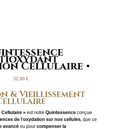
intessence
tioxydant
ion Cellulaire
32,00
€
n & Vieillissement
Cellulaire
Cellulaire »
est notre
Quintessence
conçue
nces de l’oxydation sur nos cellules,
que ce
ge avancé
ou pour
compenser la