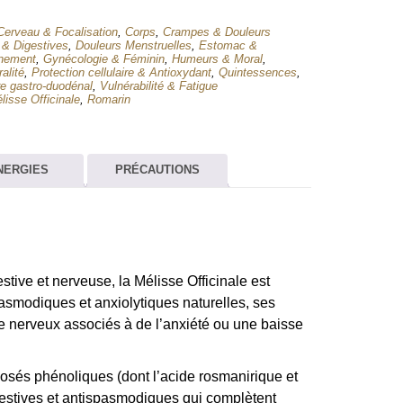
Cerveau & Focalisation
,
Corps
,
Crampes & Douleurs
 & Digestives
,
Douleurs Menstruelles
,
Estomac &
nnement
,
Gynécologie & Féminin
,
Humeurs & Moral
,
alité
,
Protection cellulaire & Antioxydant
,
Quintessences
,
re gastro-duodénal
,
Vulnérabilité & Fatigue
lisse Officinale
,
Romarin
NERGIES
PRÉCAUTIONS
tive et nerveuse, la Mélisse Officinale est
pasmodiques et anxiolytiques naturelles, ses
ne nerveux associés à de l’anxiété ou une baisse
osés phénoliques (dont l’acide rosmanirique et
gestives et antispasmodiques qui complètent