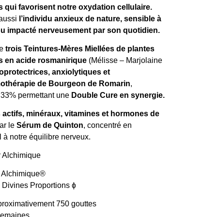
ui favorisent notre oxydation cellulaire.
aussi
l’individu anxieux de nature, sensible à
 ou impacté nerveusement par son quotidien.
e
trois Teintures-Mères Miellées de plantes
s en acide rosmanirique
(Mélisse – Marjolaine
oprotectrices, anxiolytiques et
thérapie de Bourgeon de Romarin
,
 33% permettant une
Double Cure en synergie
.
 actifs, minéraux, vitamines et hormones de
ar le
Sérum de Quinton
, concentré en
 à notre équilibre nerveux.
r Alchimique®
 Divines Proportions ɸ
proximativement 750 gouttes
 semaines