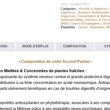
UGS :
Antioxydant
Q-ANTIOXY
Catégories :
Anxiété & Angoisse
,
Protection Cellulaire
Digestives
,
Douleurs Abdominales
Angoisses
,
Fermentation & Ballo
Hypersensibilité
,
Intestins & Viscér
Reflux Gastro-Œsophagiens
,
Ulcè
Étiquettes :
Cassis
,
Marjolaine
,
Mé
IONS
MODE D'EMPLOI
COMPOSITION
SY
• Composition de notre Accord Parfait •
es Miellées & Concentrées de plantes fraîches :
apaisante du système nerveux central et grande protectrice diges
attribuées à sa forte concentration en acide rosmanirique. Antis
articulièrement bénéfiques en cas de troubles digestifs d’origi
opriétés antioxydantes en phytothérapie, associées à ses comp
tement la Mélisse grâce à ses propriétés neuro-psychiques, di