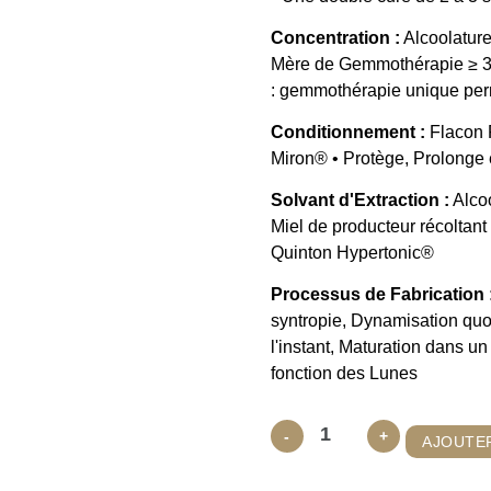
Concentration :
Alcoolature
Mère de Gemmothérapie ≥ 
: gemmothérapie unique perm
Conditionnement :
Flacon 
Miron® • Protège, Prolonge e
Solvant d'Extraction :
Alcoo
Miel de producteur récoltant
Quinton Hypertonic®
Processus de Fabrication 
syntropie, Dynamisation quo
l'instant, Maturation dans un
fonction des Lunes
quantité
-
+
AJOUTER
de
Quintessence