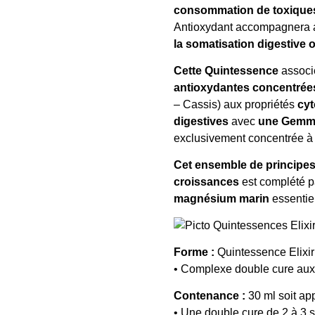
consommation de toxiques q
Antioxydant accompagnera 
la somatisation digestive
Cette Quintessence
associ
antioxydantes concentrée
– Cassis) aux propriétés
cyt
digestives
avec
une
Gemmo
exclusivement concentrée à
Cet ensemble de principes
croissances
est complété p
magnésium marin
essentiel
Forme :
Quintessence Elixi
• Complexe double cure aux
Contenance :
30 ml soit ap
• Une double cure de 2 à 3