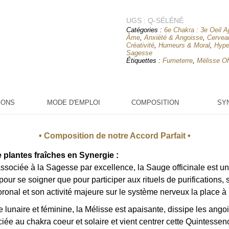
Quintessence
UGS :
SÉLÉNÉ
Q-SÉLÉNÉ
Catégories :
6e Chakra : 3e Oeil Aj
Sagesse Lunaire
Âme
,
Anxiété & Angoisse
,
Cerveau
Créativité
,
Humeurs & Moral
,
Hyper
Sagesse
Étiquettes :
Fumeterre
,
Mélisse Of
IONS
MODE D'EMPLOI
COMPOSITION
SY
• Composition de notre Accord Parfait •
 plantes fraîches en Synergie :
ssociée à la Sagesse par excellence, la Sauge officinale est un
pour se soigner que pour participer aux rituels de purifications, 
oronal et son activité majeure sur le système nerveux la place à
 lunaire et féminine, la Mélisse est apaisante, dissipe les ango
ociée au chakra coeur et solaire et vient centrer cette Quintesse