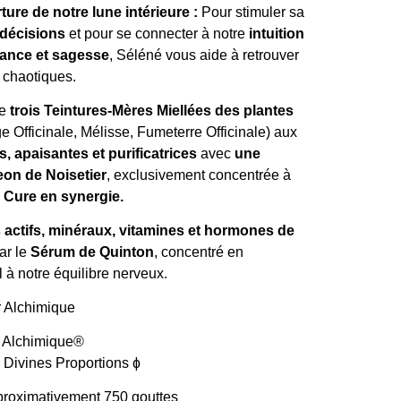
rture de notre lune intérieure :
Pour stimuler sa
décisions
et pour se connecter à notre
intuition
ance et sagesse
, Séléné vous aide à retrouver
s chaotiques.
e
trois Teintures-Mères Miellées des plantes
e Officinale, Mélisse, Fumeterre Officinale) aux
 apaisantes et purificatrices
avec
une
on de Noisetier
, exclusivement concentrée à
Cure en synergie.
 actifs, minéraux, vitamines et hormones de
ar le
Sérum de Quinton
, concentré en
 à notre équilibre nerveux.
r Alchimique®
 Divines Proportions ɸ
proximativement 750 gouttes