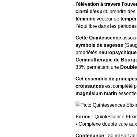
l’élévation à travers l’ouve
clarté d’esprit
, prendre des
féminine
vecteur de
tempér
l’équilibre dans les période
Cette Quintessence
associ
symbole de sagesse
(Saug
propriétés
neuropsychiques,
Gemmothérapie de Bourge
33% permettant une
Double 
Cet ensemble de principes
croissances
est complété p
magnésium marin
essentiel
Forme :
Quintessence Elixi
• Complexe double cure aux
Contenance :
30 ml soit ap