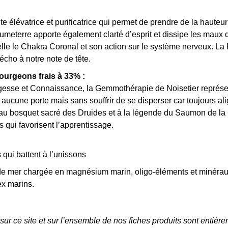
e élévatrice et purificatrice qui permet de prendre de la hauteur
umeterre apporte également clarté d’esprit et dissipe les maux de
e le Chakra Coronal et son action sur le système nerveux. La F
écho à notre note de tête.
ourgeons frais à 33% :
sse et Connaissance, la Gemmothérapie de Noisetier représent
cune porte mais sans souffrir de se disperser car toujours aligné
 au bosquet sacré des Druides et à la légende du Saumon de la 
s qui favorisent l’apprentissage.
qui battent à l’unissons
 mer chargée en magnésium marin, oligo-éléments et minéraux e
tex marins.
ur ce site et sur l’ensemble de nos fiches produits sont entièrem