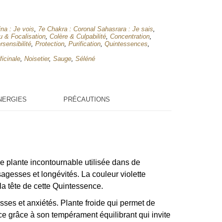
na : Je vois
,
7e Chakra : Coronal Sahasrara : Je sais
,
 & Focalisation
,
Colère & Culpabilité
,
Concentration
,
sensibilité
,
Protection
,
Purification
,
Quintessences
,
ficinale
,
Noisetier
,
Sauge
,
Séléné
NERGIES
PRÉCAUTIONS
e plante incontournable utilisée dans de
sagesses et longévités. La couleur violette
 la tête de cette Quintessence.
isses et anxiétés. Plante froide qui permet de
nce grâce à son tempérament équilibrant qui invite