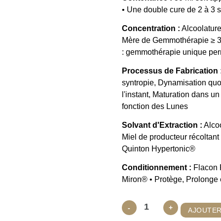
• Une double cure de 2 à 3
Concentration :
Alcoolature
Mère de Gemmothérapie ≥ 
: gemmothérapie unique perm
Processus de Fabrication 
syntropie, Dynamisation quo
l'instant, Maturation dans un
fonction des Lunes
Solvant d'Extraction :
Alcoo
Miel de producteur récoltant
Quinton Hypertonic®
Conditionnement :
Flacon 
Miron® • Protège, Prolonge e
quantité
-
+
AJOUTER
de