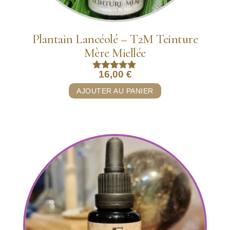
Plantain Lancéolé – T2M Teinture
Mère Miellée
16,00
€
Note
5.00
AJOUTER AU PANIER
sur 5