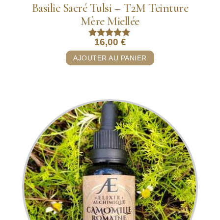
Basilic Sacré Tulsi – T2M Teinture
Mère Miellée
16,00
€
Note
5.00
AJOUTER AU PANIER
sur 5