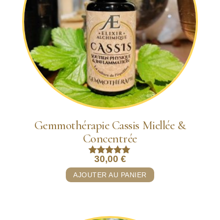
Gemmothérapie Cassis Miellée &
Concentrée
30,00
€
Note
5.00
AJOUTER AU PANIER
sur 5