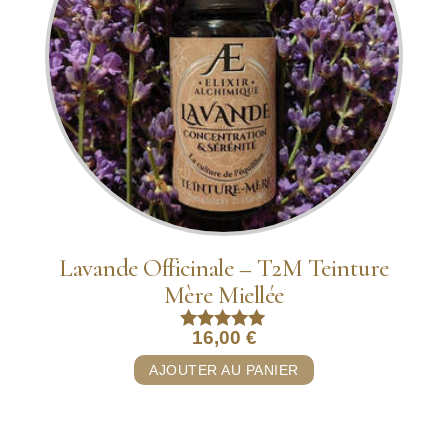
Lavande Officinale – T2M Teinture
Mère Miellée
16,00
€
Note
5.00
AJOUTER AU PANIER
sur 5