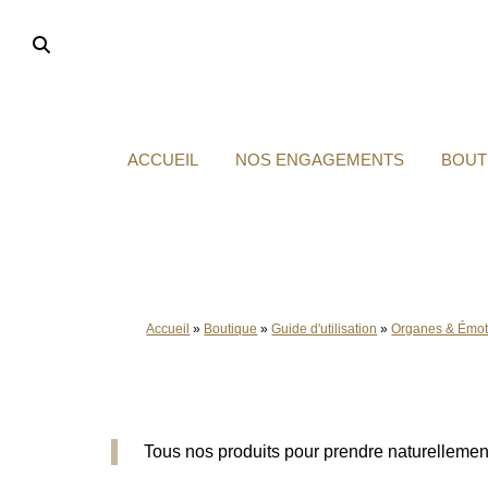
Aller
au
contenu
ACCUEIL
NOS ENGAGEMENTS
BOUT
Accueil
»
Boutique
»
Guide d'utilisation
»
Organes & Émot
Tous nos produits pour prendre naturellement 