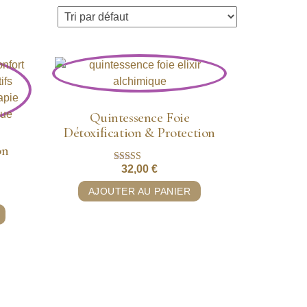
Quintessence Foie
Détoxification & Protection
on
32,00
€
Note
5.00
sur 5
AJOUTER AU PANIER