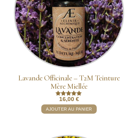
Lavande Officinale – T2M Teinture
Mère Miellée
16,00
€
Note
5.00
AJOUTER AU PANIER
sur 5