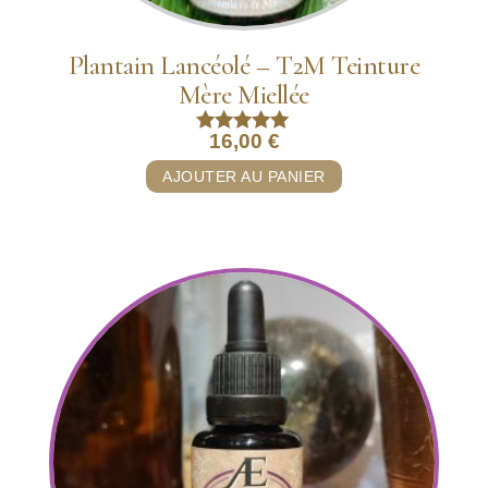
Plantain Lancéolé – T2M Teinture
Mère Miellée
16,00
€
Note
5.00
AJOUTER AU PANIER
sur 5