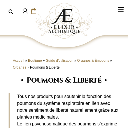
Aller
au
contenu
Accueil
»
Boutique
»
Guide d'utilisation
»
Organes & Émotions
»
Organes
»
Poumons & Liberté
Poumons & Liberté
Tous nos produits pour soutenir la fonction des
poumons du système respiratoire en lien avec
notre sentiment de liberté naturellement grâce aux
plantes médicinales.
Le lien psychosomatique des poumons s’exprime