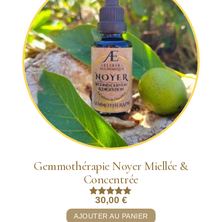
Gemmothérapie Noyer Miellée &
Concentrée
30,00
€
Note
5.00
AJOUTER AU PANIER
sur 5