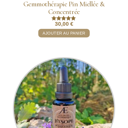
Gemmothérapie Pin Miellée &
Concentrée
30,00
€
Note
5.00
AJOUTER AU PANIER
sur 5