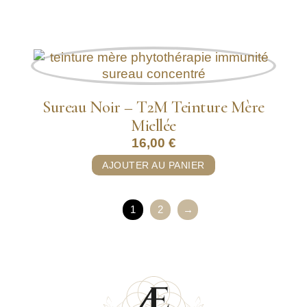
Sureau Noir – T2M Teinture Mère
Miellée
16,00
€
AJOUTER AU PANIER
1
2
→