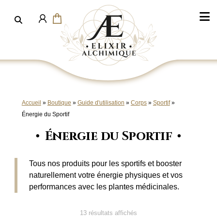
Aller
au
contenu
Accueil
»
Boutique
»
Guide d'utilisation
»
Corps
»
Sportif
»
Énergie du Sportif
Énergie du Sportif
Tous nos produits pour les sportifs et booster
naturellement votre énergie physiques et vos
performances avec les plantes médicinales.
13 résultats affichés