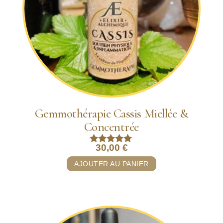
Gemmothérapie Cassis Miellée &
Concentrée
30,00
€
Note
5.00
AJOUTER AU PANIER
sur 5