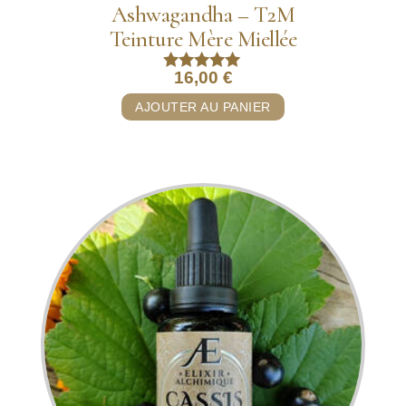
Ashwagandha – T2M
Teinture Mère Miellée
16,00
€
Note
5.00
AJOUTER AU PANIER
sur 5