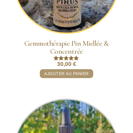
Gemmothérapie Pin Miellée &
Concentrée
30,00
€
Note
5.00
AJOUTER AU PANIER
sur 5