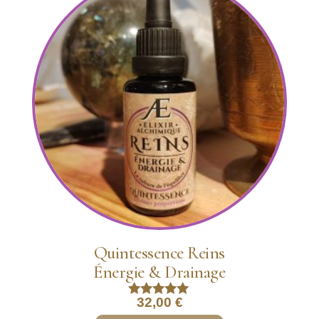
Quintessence Reins
Énergie & Drainage
32,00
€
Note
5.00