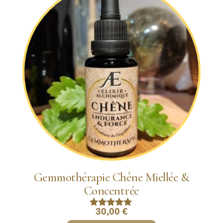
Gemmothérapie Chêne Miellée &
Concentrée
30,00
€
Note
5.00