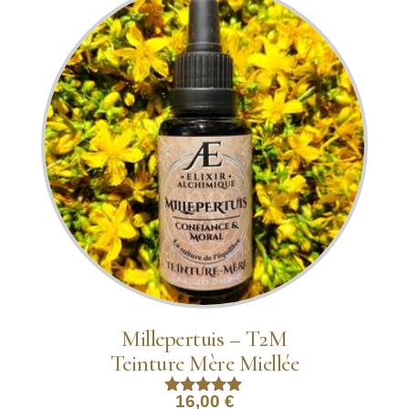
Millepertuis – T2M
Teinture Mère Miellée
16,00
€
Note