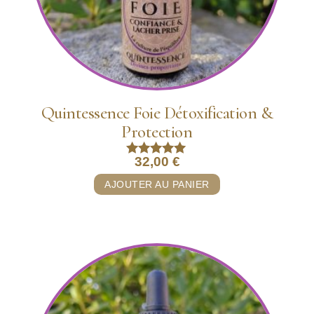
Quintessence Foie Détoxification &
Protection
32,00
€
Note
5.00
AJOUTER AU PANIER
sur 5