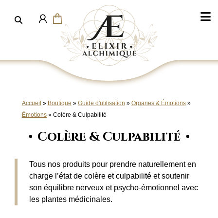
Aller
au
contenu
Accueil
»
Boutique
»
Guide d'utilisation
»
Organes & Émotions
»
Émotions
»
Colère & Culpabilité
Colère & Culpabilité
Tous nos produits pour prendre naturellement en
charge l’état de colère et culpabilité et soutenir
son équilibre nerveux et psycho-émotionnel avec
les plantes médicinales.