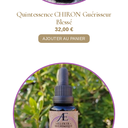
Quintessence CHIRON Guérisseur
Blessé
32,00
€
AJOUTER AU PANIER