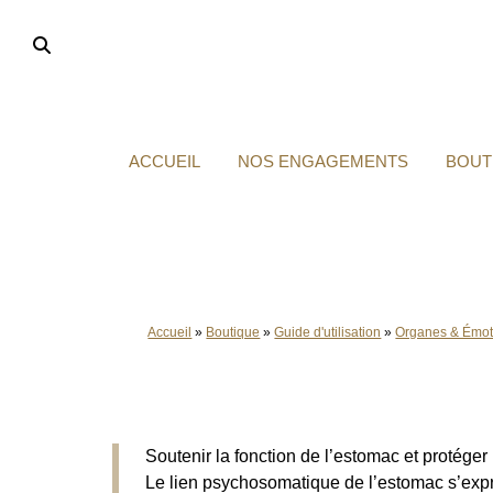
Aller
au
contenu
ACCUEIL
NOS ENGAGEMENTS
BOUT
Accueil
»
Boutique
»
Guide d'utilisation
»
Organes & Émot
Soutenir la fonction de l’estomac et protége
Le lien psychosomatique de l’estomac s’expri