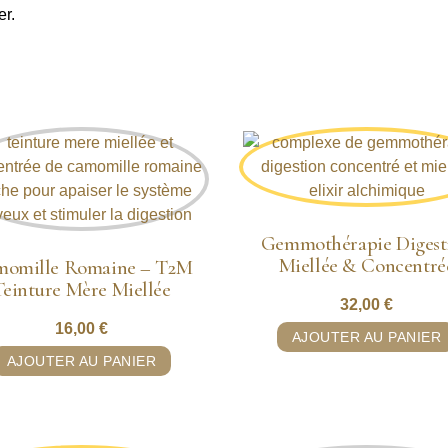
er.
Gemmothérapie Digest
Miellée & Concentré
omille Romaine – T2M
Teinture Mère Miellée
32,00
€
16,00
€
AJOUTER AU PANIER
AJOUTER AU PANIER