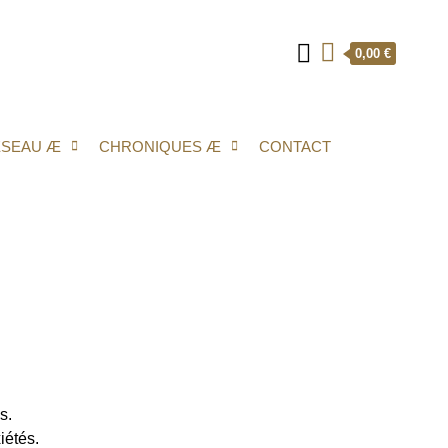
0,00 €
ÉSEAU Æ
CHRONIQUES Æ
CONTACT
s.
iétés.