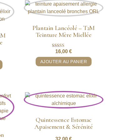
Plantain Lancéolé – T2M
Teinture Mère Miellée
T2M
e
16,00
€
Note
5.00
sur 5
AJOUTER AU PANIER
Quintessence Estomac
Apaisement & Sérénité
on
32,00
€