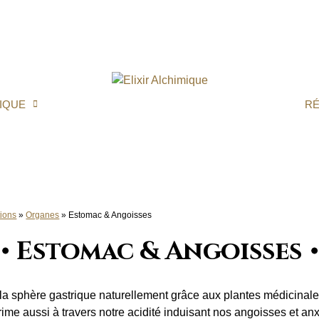
IQUE
R
ions
»
Organes
»
Estomac & Angoisses
Estomac & Angoisses
r la sphère gastrique naturellement grâce aux plantes médicinale
me aussi à travers notre acidité induisant nos angoisses et anx